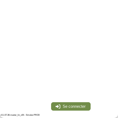
Se connecter
v5.1.57.38-master_lin_x64 - Simuleo PROD